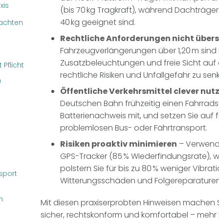
xis
(bis 70 kg Tragkraft), während Dachträger
40 kg geeignet sind.
eachten
Rechtliche Anforderungen nicht über
Fahrzeugverlängerungen über 1,20 m sin
Zusatzbeleuchtungen und freie Sicht auf 
Pflicht
rechtliche Risiken und Unfallgefahr zu sen
n
Öffentliche Verkehrsmittel clever nut
Deutschen Bahn frühzeitig einen Fahrradste
Batterienachweis mit, und setzen Sie auf f
problemlosen Bus- oder Fährtransport.
Risiken proaktiv minimieren
– Verwende
GPS-Tracker (85 % Wiederfindungsrate),
polstern Sie für bis zu 80 % weniger Vibrat
sport
Witterungsschäden und Folgereparaturen
h
Mit diesen praxiserprobten Hinweisen machen S
sicher, rechtskonform und komfortabel – mehr D