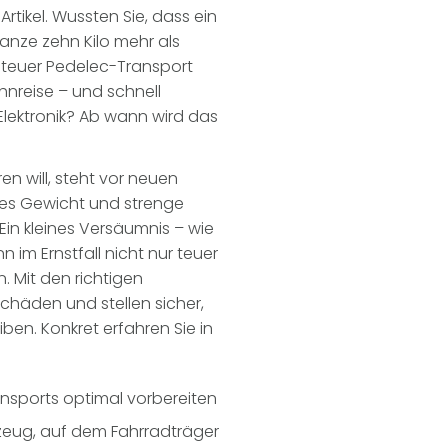
rtikel.
Wussten Sie, dass ein
anze zehn Kilo mehr als
enteuer Pedelec-Transport
hnreise – und schnell
Elektronik? Ab wann wird das
ren will, steht vor neuen
hes Gewicht und strenge
in kleines Versäumnis – wie
n im Ernstfall nicht nur teuer
. Mit den richtigen
chäden und stellen sicher,
ben. Konkret erfahren Sie in
ansports optimal vorbereiten
zeug, auf dem Fahrradträger