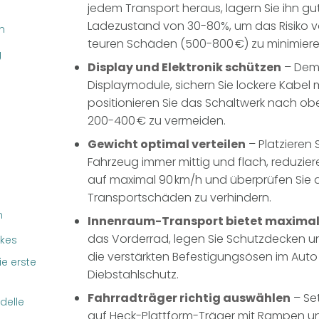
jedem Transport heraus, lagern Sie ihn gu
Ladezustand von 30-80%, um das Risiko 
n
teuren Schäden (500-800 €) zu minimiere
g
Display und Elektronik schützen
– Demo
Displaymodule, sichern Sie lockere Kabel
positionieren Sie das Schaltwerk nach o
200-400 € zu vermeiden.
Gewicht optimal verteilen
– Platzieren 
Fahrzeug immer mittig und flach, reduzier
auf maximal 90 km/h und überprüfen Sie d
Transportschäden zu verhindern.
n
Innenraum-Transport bietet maximal
das Vorderrad, legen Sie Schutzdecken un
ikes
die verstärkten Befestigungsösen im Auto 
e erste
Diebstahlschutz.
Fahrradträger richtig auswählen
– Set
delle
auf Heck-Plattform-Träger mit Rampen 