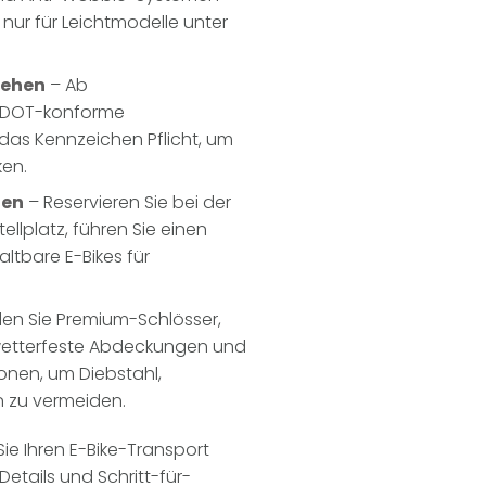
 nur für Leichtmodelle unter
sehen
– Ab
d DOT-konforme
das Kennzeichen Pflicht, um
ken.
zen
– Reservieren Sie bei der
llplatz, führen Sie einen
altbare E-Bikes für
n Sie Premium-Schlösser,
 wetterfeste Abdeckungen und
ionen, um Diebstahl,
 zu vermeiden.
ie Ihren E-Bike-Transport
etails und Schritt-für-