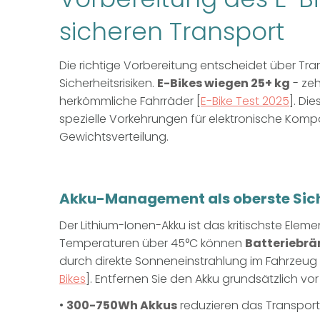
sicheren Transport
Die richtige Vorbereitung entscheidet über T
Sicherheitsrisiken.
E-Bikes wiegen 25+ kg
- ze
herkömmliche Fahrräder [
E-Bike Test 2025
]. Di
spezielle Vorkehrungen für elektronische Kom
Gewichtsverteilung.
Akku-Management als oberste Sich
Der Lithium-Ionen-Akku ist das kritischste Elem
Temperaturen über 45°C können
Batteriebrä
durch direkte Sonneneinstrahlung im Fahrzeug 
Bikes
]. Entfernen Sie den Akku grundsätzlich vo
•
300-750Wh Akkus
reduzieren das Transpor