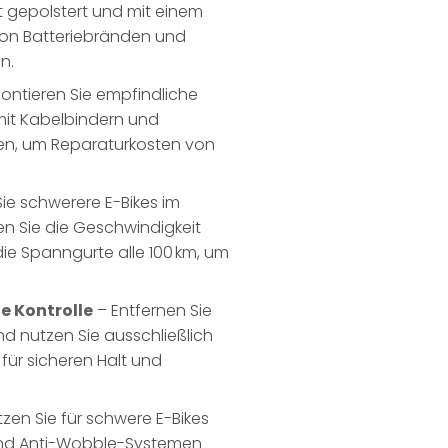
t gepolstert und mit einem
von Batteriebränden und
n.
ntieren Sie empfindliche
 mit Kabelbindern und
ben, um Reparaturkosten von
Sie schwerere E-Bikes im
en Sie die Geschwindigkeit
ie Spanngurte alle 100 km, um
e Kontrolle
– Entfernen Sie
d nutzen Sie ausschließlich
für sicheren Halt und
zen Sie für schwere E-Bikes
und Anti-Wobble-Systemen