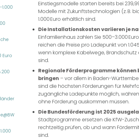
Einstiegsmodelle starten bereits bei 239,
-1.000
Modelle mit Zukunftstechnologien (z. B. bi
1.000 Euro erhältlich sind.
000
Die Installationskosten variieren je 
Einfamilienhaus zahlen Sie 500–3.000 Euro
sche
reichen die Preise pro Ladepunkt von 1.045
wenn komplexe Kabelwege, Brandschutz
0 Euro
sind.
Regionale Förderprogramme können bi
5.200
bringen
– vor allem in Baden-Württemb
sind die höchsten Förderungen für Mehrfa
zugängliche Ladepunkte möglich, während
länder
ohne Förderung auskommen müssen.
Die Bundesförderung ist 2025 ausgel
rge@BW
Stadtprogramme ersetzen die KfW-Zuschüs
rechtzeitig prüfen, ob und wann Fördermitt
 1.000
sind.