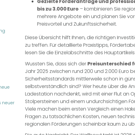
Gezielte Förderanträge und profession
bis zu 3.000 Euro
– kombinieren Sie regio
mehrere Angebote ein und planen Sie vo
Preisvorteil und Zukunftssicherheit.
ung
Diese Übersicht hilft Ihnen, die richtigen Inves
zu treffen. Für detaillierte Praxistipps, Fördert
lesen Sie die Einzelabschnitte des Hauptartikels
Wussten Sie, dass sich der
Preisunterschied f
Jahr 2025
zwischen rund 200 und 2.000 Euro 
Sicherheitsstandards mittlerweile schon in gün
selbstverständlich sind?
Wer heute über die An
 neue
Ladestation nachdenkt, wird mit einer Flut an Op
Stolpersteinen und einem undurchsichtigen För
s neuer
Viele machen beim ersten Vergleich einen Hake
Fragen zu tatsächlichen Kosten, neuen techn
regionalen Förderungen scheinbar kaum zu übe