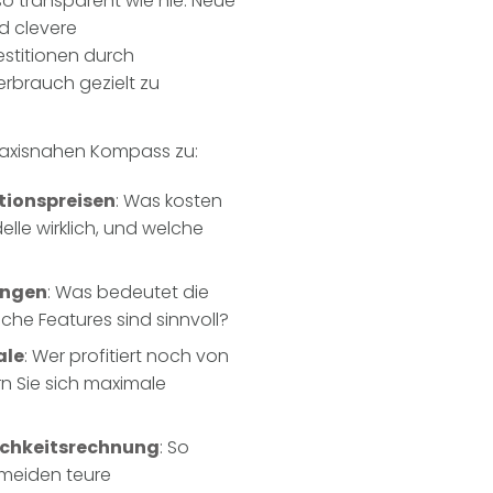
so transparent wie nie. Neue
nd clevere
estitionen durch
rbrauch gezielt zu
 praxisnahen Kompass zu:
tionspreisen
: Was kosten
lle wirklich, und welche
ungen
: Was bedeutet die
che Features sind sinnvoll?
ale
: Wer profitiert noch von
rn Sie sich maximale
lichkeitsrechnung
: So
rmeiden teure