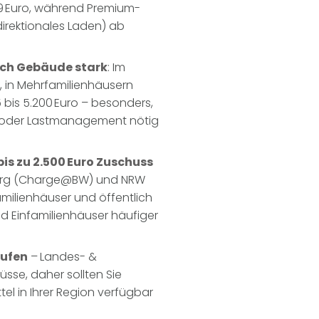
99 Euro, während Premium-
direktionales Laden) ab
nach Gebäude stark
: Im
, in Mehrfamilienhäusern
 bis 5.200 Euro – besonders,
 oder Lastmanagement nötig
s zu 2.500 Euro Zuschuss
erg (Charge@BW) und NRW
milienhäuser und öffentlich
 Einfamilienhäuser häufiger
aufen
–
Landes- &
se, daher sollten Sie
el in Ihrer Region verfügbar