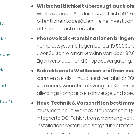
Wirtschaftlichkeit überzeugt auch o
Wallbox sparen Sie durchschnittlich
594 E
öffentlichen Ladesäulen – eine Investition 
FA-
oft schon nach drei Jahren.
Photovoltaik-Kombinationen bringen
der
Komplettsysteme liegen bei ca.
19.500 Eur
über 25 Jahre einen Gewinn von über 92.
liche
Eigenverbrauch und Einspeisevergütung.
le
Bidirektionale Wallboxen eröffnen ne
könnten Sie als E-Auto-Besitzer jährlich 2
verdienen, wenn Ihr Fahrzeug als Stromspei
und
allerdings kompatible Fahrzeuge und spezi
er zum
Neue Technik & Vorschriften bestimm
muss jede neue Wallbox steuerbar sein (
integrierte DC-Fehlerstromerkennung verf
Installationskosten und sorgt für Netzstabil