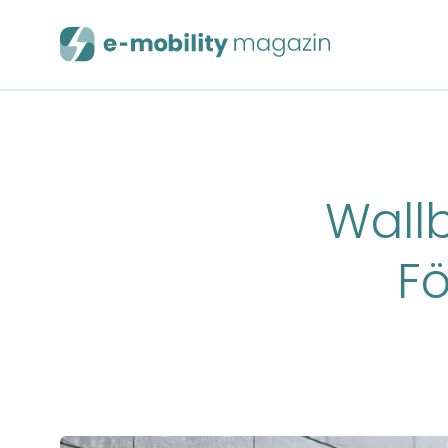
Wallb
Fö