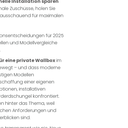
elle Installation sparen
nale Zuschüsse, holen Sie
rausschauend für maximalen
titionsentscheidungen für 2025
abellen und Modellvergleiche
.
ür eine private Wallbox
im
bewegt – und dass moderne
stigen Modellen
schaffung einer eigenen
tionen, installativen
derdschungel konfrontiert.
n hinter das Thema, weil
ischen Anforderungen und
rblicken sind.