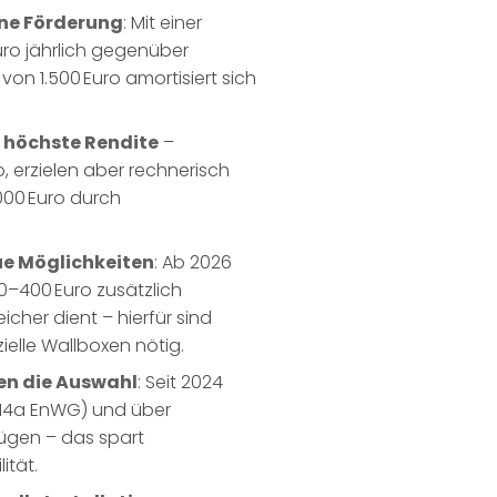
hne Förderung
: Mit einer
uro jährlich gegenüber
von 1.500 Euro amortisiert sich
 höchste Rendite
–
o, erzielen aber rechnerisch
000 Euro durch
ue Möglichkeiten
: Ab 2026
00–400 Euro zusätzlich
cher dient – hierfür sind
elle Wallboxen nötig.
en die Auswahl
: Seit 2024
§14a EnWG) und über
ügen – das spart
ität.