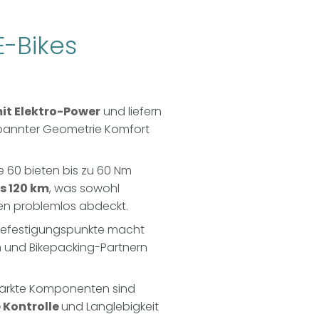
E-Bikes
mit Elektro-Power
und liefern
spannter Geometrie Komfort
 60 bieten bis zu 60 Nm
s 120 km
, was sowohl
en problemlos abdeckt.
Befestigungspunkte macht
rn und Bikepacking-Partnern
tärkte Komponenten sind
Kontrolle
und Langlebigkeit