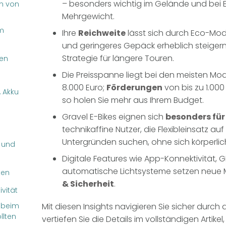
– besonders wichtig im Gelände und bei 
n von
Mehrgewicht.
im
Ihre
Reichweite
lässt sich durch Eco-Mod
und geringeres Gepäck erheblich steiger
Strategie für längere Touren.
gen
Die Preisspanne liegt bei den meisten Mo
8.000 Euro;
Förderungen
von bis zu 1.000
 Akku
so holen Sie mehr aus Ihrem Budget.
Gravel E-Bikes eignen sich
besonders für
technikaffine Nutzer, die Flexibleinsatz au
Untergründen suchen, ohne sich körperlic
 und
Digitale Features wie App-Konnektivität,
automatische Lichtsysteme setzen neue
ten
& Sicherheit
.
vität
 beim
Mit diesen Insights navigieren Sie sicher durc
llten
vertiefen Sie die Details im vollständigen Artike