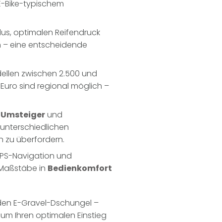
E-Bike-typischem
us, optimalen Reifendruck
n – eine entscheidende
dellen zwischen 2.500 und
 Euro sind regional möglich –
 Umsteiger
und
f unterschiedlichen
h zu überfordern.
 GPS-Navigation und
 Maßstäbe in
Bedienkomfort
h den E-Gravel-Dschungel –
l, um Ihren optimalen Einstieg