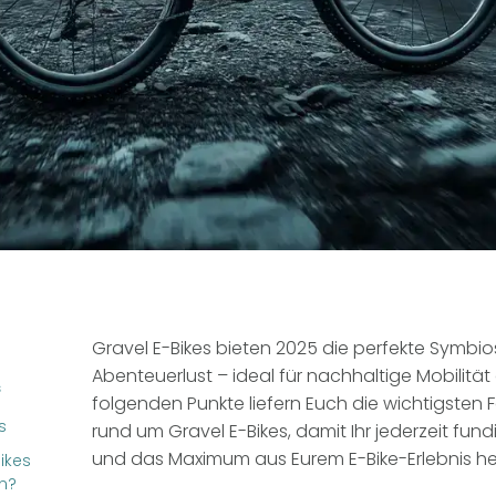
Gravel E-Bikes bieten 2025 die perfekte Symbio
Abenteuerlust – ideal für nachhaltige Mobilitä
s
folgenden Punkte liefern Euch die wichtigsten F
s
rund um Gravel E-Bikes, damit Ihr jederzeit fun
und das Maximum aus Eurem E-Bike-Erlebnis h
ikes
n?