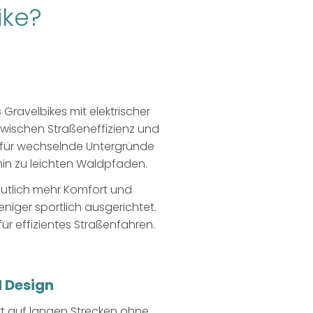
ike?
s Gravelbikes mit elektrischer
zwischen Straßeneffizienz und
l für wechselnde Untergründe
hin zu leichten Waldpfaden.
eutlich mehr Komfort und
eniger sportlich ausgerichtet.
ür effizientes Straßenfahren.
d Design
rt auf langen Strecken ohne