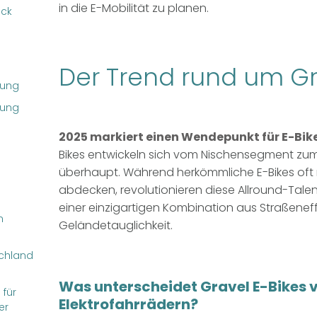
in die E-Mobilität zu planen.
ück
Der Trend rund um Gr
rung
tung
2025 markiert einen Wendepunkt für E-Bik
Bikes entwickeln sich vom Nischensegment zum v
überhaupt.
Während herkömmliche E-Bikes oft 
abdecken, revolutionieren diese Allround-Talent
einer einzigartigen Kombination aus Straßeneff
n
Geländetauglichkeit.
schland
Was unterscheidet Gravel E-Bikes 
 für
Elektrofahrrädern?
er