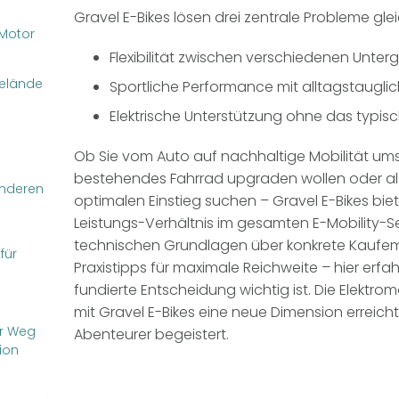
Gravel E-Bikes lösen drei zentrale Probleme glei
Motor
Flexibilität zwischen verschiedenen Unt
Gelände
Sportliche Performance mit alltagstaugl
Elektrische Unterstützung ohne das typis
Ob Sie vom Auto auf nachhaltige Mobilität ums
bestehendes Fahrrad upgraden wollen oder a
anderen
optimalen Einstieg suchen –
Gravel E-Bikes bie
Leistungs-Verhältnis im gesamten E-Mobility-
technischen Grundlagen über konkrete Kaufem
für
Praxistipps für maximale Reichweite – hier erfahr
fundierte Entscheidung wichtig ist.
Die Elektrom
mit Gravel E-Bikes eine neue Dimension erreicht
r Weg
Abenteurer begeistert.
ion