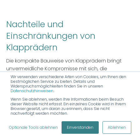
Nachteile und
Einschränkungen von
Klapprädern
Die kompakte Bauweise von Klapprädern bringt
unvermeidliche Kompromisse mit sich, die
potenzielle Käufer vor der Anschaffung kennen
Wir verwenden verschiedene Arten von Cookies, um Ihnen den
bestmöglichen Service zu bieten. Details und
sollten. Während diese Fahrräder in spezifischen
Widerspruchsmöglichkeiten finden Sie in unseren
Datenschutzhinweisen
.
Anwendungsbereichen überzeugen, zeigen sich
deutliche Schwächen bei Komfort, Sicherheit und
Wenn Sie ablehnen, werden Ihre Informationen beim Besuch
dieser Website nicht erfasst. Ein einzelnes Cookie wird in Ihrem
Alltagstauglichkeit.
Browser gesetzt, um daran zu erinnern, dass Sie nicht
nachverfolgt werden möchten.
Wer umdenkt, bewegt mehr
Optionale Tools ablehnen
Einverstanden
Ablehnen
als nur sich selbst—sondern