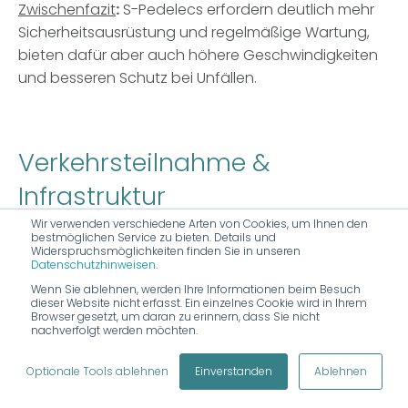
Zwischenfazit
:
S-Pedelecs erfordern deutlich mehr
Sicherheitsausrüstung und regelmäßige Wartung,
bieten dafür aber auch höhere Geschwindigkeiten
und besseren Schutz bei Unfällen.
Verkehrsteilnahme &
Infrastruktur
Wir verwenden verschiedene Arten von Cookies, um Ihnen den
bestmöglichen Service zu bieten. Details und
Widerspruchsmöglichkeiten finden Sie in unseren
Datenschutzhinweisen
.
Straßennutzung: Grundlegende Unterschiede
Wenn Sie ablehnen, werden Ihre Informationen beim Besuch
verstehen
dieser Website nicht erfasst. Ein einzelnes Cookie wird in Ihrem
Browser gesetzt, um daran zu erinnern, dass Sie nicht
Pedelecs
fahren überall, wo normale Fahrräder
nachverfolgt werden möchten.
erlaubt sind - das bedeutet uneingeschränkten
Zugang zu Radwegen, Fahrradstraßen und der
Optionale Tools ablehnen
Einverstanden
Ablehnen
Fahrbahn. Sie folgen der Straßenverkehrsordnung