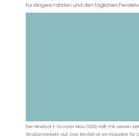
für längere Fahrten und den täglichen Pendelve
Der Ninebot E-Scooter Max G30D fällt mit seinen seit
Straßenverkehr auf. Das Modell ist ein Klassiker fü