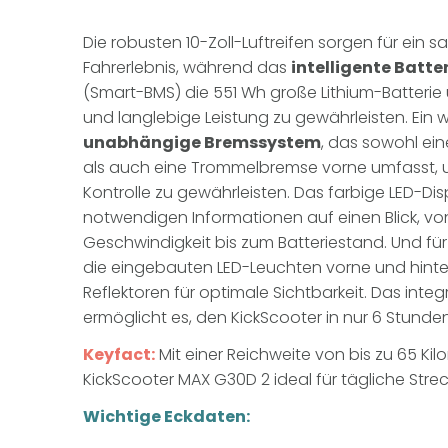
Die robusten 10-Zoll-Luftreifen sorgen für ein s
Fahrerlebnis, während das
intelligente Bat
(Smart-BMS) die 551 Wh große Lithium-Batterie
und langlebige Leistung zu gewährleisten. Ein we
unabhängige Bremssystem
, das sowohl ein
als auch eine Trommelbremse vorne umfasst, 
Kontrolle zu gewährleisten. Das farbige LED-Dis
notwendigen Informationen auf einen Blick, von
Geschwindigkeit bis zum Batteriestand. Und fü
die eingebauten LED-Leuchten vorne und hinten 
Reflektoren für optimale Sichtbarkeit. Das integ
ermöglicht es, den KickScooter in nur 6 Stunde
Keyfact:
Mit einer Reichweite von bis zu 65 Kil
KickScooter MAX G30D 2 ideal für tägliche Stre
Wichtige Eckdaten: