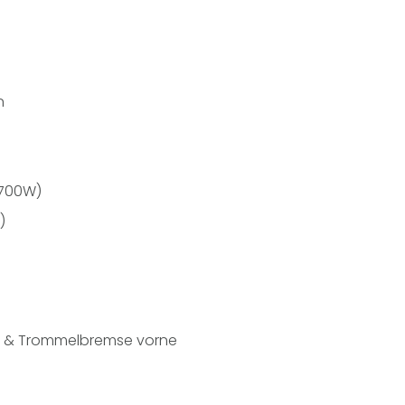
n
 700W)
)
en & Trommelbremse vorne