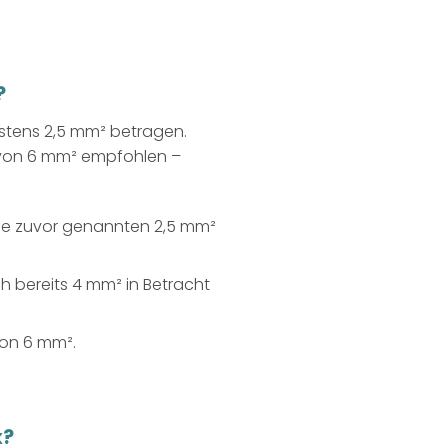
?
destens 2,5 mm² betragen.
 von 6 mm² empfohlen –
ie zuvor genannten 2,5 mm²
ch bereits 4 mm² in Betracht
von 6 mm².
x?