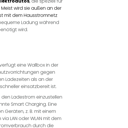
Elektroautos
,
die speziell für
 Meist wird sie außen an der
st mit dem Hausstromnetz
e bequeme Ladung während
enötigt wird.
rfügt eine Wallbox in der
chutzvorrichtungen gegen
en Ladezeiten als an der
hneller einsatzbereit ist.
t, den Ladestrom einzustellen
nte Smart Charging. Eine
 Geräten, z. B. mit einem
n via LAN oder WLAN mit dem
Stromverbrauch durch die