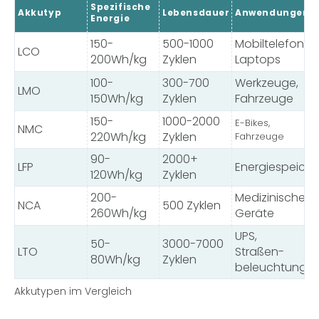
Spezifische
Akkutyp
Lebensdauer
Anwendungen
Energie
150-
500-1000
Mobiltelefone,
LCO
200Wh/kg
Zyklen
Laptops
100-
300-700
Werkzeuge,
LMO
150Wh/kg
Zyklen
Fahrzeuge
150-
1000-2000
E-Bikes,
NMC
220Wh/kg
Zyklen
Fahrzeuge
90-
2000+
LFP
Energiespeiche
120Wh/kg
Zyklen
200-
Medizinische
NCA
500 Zyklen
260Wh/kg
Geräte
UPS,
50-
3000-7000
LTO
Straßen-
80Wh/kg
Zyklen
beleuchtung
Akkutypen im Vergleich